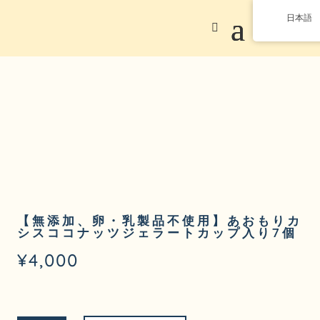
日本語
【無添加、卵・乳製品不使用】あおもりカ
シスココナッツジェラートカップ入り7個
¥
4,000
税・送料込み