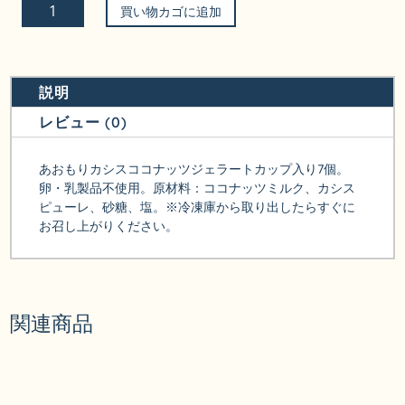
【無
買い物カゴに追加
添
加、
卵・
乳
説明
製
レビュー (0)
品
不
あおもりカシスココナッツジェラートカップ入り7個。
使
卵・乳製品不使用。原材料：ココナッツミルク、カシス
用】
ピューレ、砂糖、塩。※冷凍庫から取り出したらすぐに
あ
お召し上がりください。
お
も
り
カ
関連商品
シ
ス
コ
コ