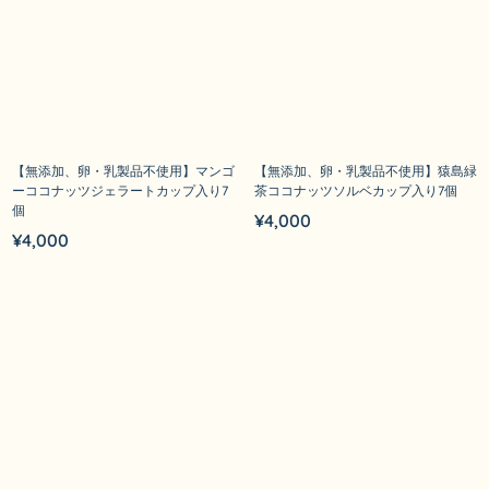
ナ
ッ
ツ
ジ
ェ
ラ
ー
【無添加、卵・乳製品不使用】マンゴ
【無添加、卵・乳製品不使用】猿島緑
ーココナッツジェラートカップ入り7
茶ココナッツソルベカップ入り7個
ト
個
¥
4,000
カ
¥
4,000
ッ
プ
入
り
7
個
個